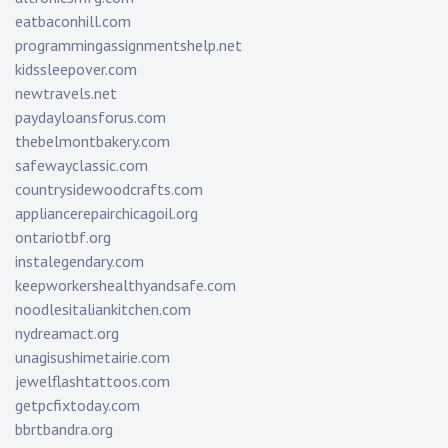
eatbaconhill.com
programmingassignmentshelp.net
kidssleepover.com
newtravels.net
paydayloansforus.com
thebelmontbakery.com
safewayclassic.com
countrysidewoodcrafts.com
appliancerepairchicagoil.org
ontariotbf.org
instalegendary.com
keepworkershealthyandsafe.com
noodlesitaliankitchen.com
nydreamact.org
unagisushimetairie.com
jewelflashtattoos.com
getpcfixtoday.com
bbrtbandra.org