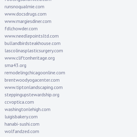
runsnoqualmie.com
www.docsdrugs.com
www.margiesdiner.com
fdlchowder.com
www.needlepointsltd.com
bullandbirdsteakhouse.com
lascolinasplasticsurgery.com
www.cliftonheritage.org
sma43.org
remodelingchicagoonline.com
brentwoodyogacenter.com
www.tiptonlandscaping.com
steppingupstewardship.org
ccvoptica.com
washingtonlehigh.com
luigisbakery.com
hanabi-sushi.com
wolfandzed.com