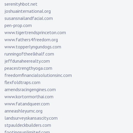
serenityhbot.net
joshuainternational.org
susansnailandfacial.com
pen-prop.com
www.tigertrendsprinceton.com
www.fathers4freedom.org
www.topperlyngundogs.com
runningoftheelkhalf.com
jeffdunaheerealty.com
peacestrengthyoga.com
freedomfinancialsolutionsinc.com
flexfoldtraps.com
amendsracingengines.com
www.kortormorthai.com
www.fatandqueer.com
anneashleyumc.org
landsurveyskansascity.com
stpauldeckbuilders.com
footingsunlimited.com