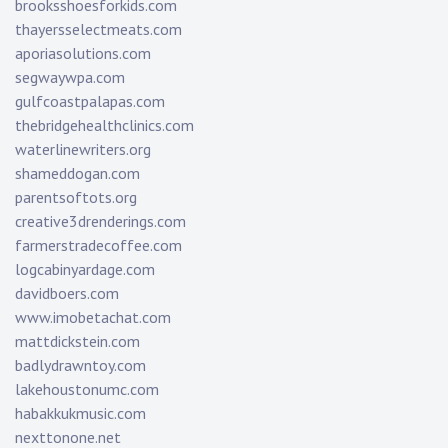
brooksshoesforkids.com
thayersselectmeats.com
aporiasolutions.com
segwaywpa.com
gulfcoastpalapas.com
thebridgehealthclinics.com
waterlinewriters.org
shameddogan.com
parentsoftots.org
creative3drenderings.com
farmerstradecoffee.com
logcabinyardage.com
davidboers.com
www.imobetachat.com
mattdickstein.com
badlydrawntoy.com
lakehoustonumc.com
habakkukmusic.com
nexttonone.net