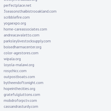
perfectplace.net
3seasonsthaibistrooakland.com
scribblefire.com
yogaexpo.org
home-careassociates.com
andreacavaletto.com
parksleylivestocksupply.com
boisedharmacenter.org
color-agestores.com
wipala.org
loyola-malawi.org
rosychicc.com
outpostboats.com
bytheendoftonight.com
hopeinthecities.org
gratefulgluttons.com
mobdroforpctv.com
cassandrasturdy.com