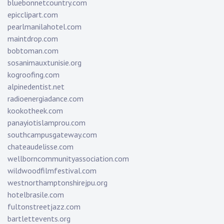
bluebonnetcountry.com
epicclipart.com
pearlmanilahotel.com
maintdrop.com
bobtoman.com
sosanimauxtunisie.org
kogroofing.com
alpinedentist.net
radioenergiadance.com
kookotheek.com
panayiotislamprou.com
southcampusgateway.com
chateaudelisse.com
wellborncommunityassociation.com
wildwoodfilmfestival.com
westnorthamptonshirejpu.org
hotelbrasile.com
fultonstreetjazz.com
bartlettevents.org