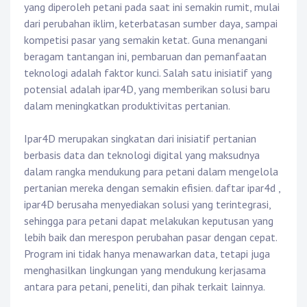
yang diperoleh petani pada saat ini semakin rumit, mulai
dari perubahan iklim, keterbatasan sumber daya, sampai
kompetisi pasar yang semakin ketat. Guna menangani
beragam tantangan ini, pembaruan dan pemanfaatan
teknologi adalah faktor kunci. Salah satu inisiatif yang
potensial adalah ipar4D, yang memberikan solusi baru
dalam meningkatkan produktivitas pertanian.
Ipar4D merupakan singkatan dari inisiatif pertanian
berbasis data dan teknologi digital yang maksudnya
dalam rangka mendukung para petani dalam mengelola
pertanian mereka dengan semakin efisien.
daftar ipar4d
,
ipar4D berusaha menyediakan solusi yang terintegrasi,
sehingga para petani dapat melakukan keputusan yang
lebih baik dan merespon perubahan pasar dengan cepat.
Program ini tidak hanya menawarkan data, tetapi juga
menghasilkan lingkungan yang mendukung kerjasama
antara para petani, peneliti, dan pihak terkait lainnya.