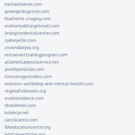
michaelsarver.com
greengeckogrocer.com
hlathome-staging.com
wokteriyakitargetmall.com
lexingtondentalcenter.com
sydneyellis.com
crowndialysis.org
restauranttrainingprogram.com
allamericanpoolservice.net
jewishpenicillin.com
tomsavagestudios.com
womens-wellbeing-and-mental-health.com
virginiafolkmusic.org
ovationsdance.com
ribandrhein.com
kolekcje.net
catolicanto.com
lbkeducationcenter.org
trinityriverdallas.org