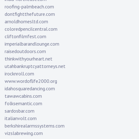
roofing-palmbeach.com
dontfightthefuture.com
arnoldhomesltd.com
coloredpencilcentral.com
cliftonfilmfest.com
imperialbarandlounge.com
raisedoutdoors.com
thinkwithyourheart.net
utahbankruptcyattorneys.net
irocknroll.com
www.wordoflife2000.org
idahosquaredancing.com
tawawcabins.com
folksemantic.com
sardosbar.com
italianvolt.com
berkshirealarmssystems.com
vizslabrewing.com